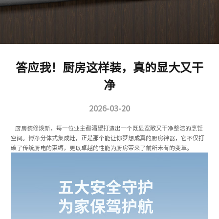
答应我！厨房这样装，真的显大又干
净
2026-03-20
厨房装修焕新，每一位业主都渴望打造出一个既显宽敞又干净整洁的烹饪
空间。博净分体式集成灶，正是那个能让你梦想成真的厨房神器，它不仅打
破了传统厨电的束缚，更以卓越的性能为厨房带来了前所未有的变革。