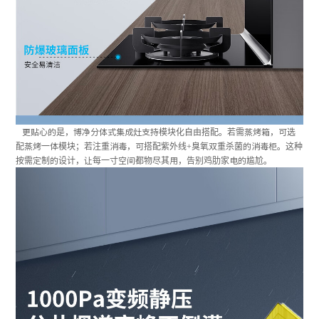
更贴心的是，博净分体式集成灶支持模块化自由搭配。若需蒸烤箱，可选
配蒸烤一体模块；若注重消毒，可搭配紫外线+臭氧双重杀菌的消毒柜。这种
按需定制的设计，让每一寸空间都物尽其用，告别鸡肋家电的尴尬。