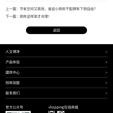
上一篇：节省空间又高效，谁说小厨房不配拥有下厨自由？
下一篇：厨房这样装才合理！
返回
人文博净
>
产品体验
+
媒体中心
>
招商加盟
>
联系我们
>
官方公众号
shopping在线商城