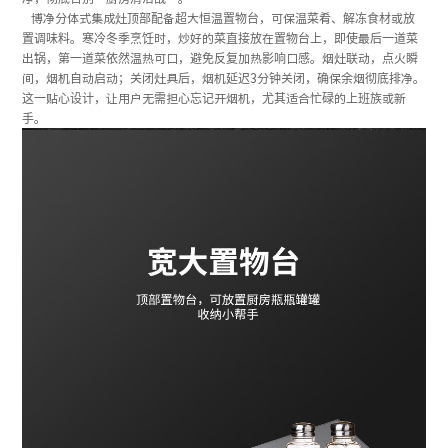
博净分体式集成灶顶部配备超大恒温置物台，可保温菜肴、解冻食材或放
置调味料。寒冷冬季烹饪时，炒好的菜直接放在置物台上，即使最后一道菜
出锅，第一道菜依然温热可口，避免反复加热影响口感。烟灶联动，点火瞬
间，烟机自动启动；关闭灶具后，烟机延迟3分钟关闭，确保余烟彻底排净。
这一贴心设计，让用户无需担心忘记开烟机，尤其适合忙碌的上班族或新
手。