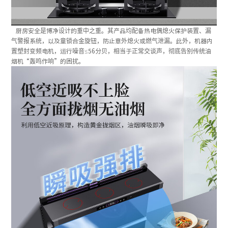
厨房安全是博净设计的重中之重。其产品均配备热电偶熄火保护装置、漏
气警报系统，以及童锁合金旋钮，防止意外熄火或燃气泄漏。此外，机器内
置塑封变频电机，运行噪音≤56分贝，相当于正常交谈声，彻底告别传统油
烟机“轰鸣作响”的困扰。