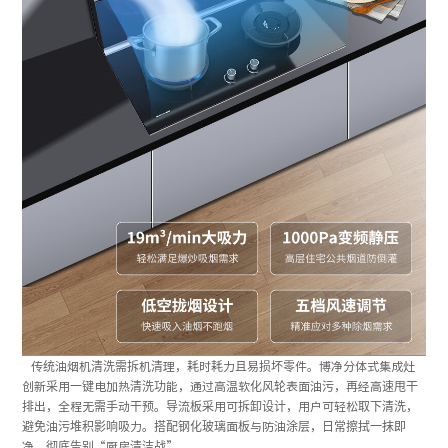
传统油烟机清洗需拆机清理，耗时耗力且易损坏零件。博净分体式集成灶
创新采用一键电加热清洗功能，通过高温软化风轮表面油污，再经高速甩干
排出，全程无需手动干预。导流板采用可拆卸设计，用户可轻松取下清洗，
避免油污堆积影响吸力。搭配钢化玻璃面板与防油涂层，日常擦拭一抹即
净，彻底告别“厨房清洁战”。